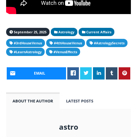
September 25, 2025
Astrology
Current Affairs
#3rdHouseVenus
#4thHouseVenus
#AstrologySecrets
#LearnAstrology
#VenusEffects
EMAIL
ABOUT THE AUTHOR
LATEST POSTS
astro