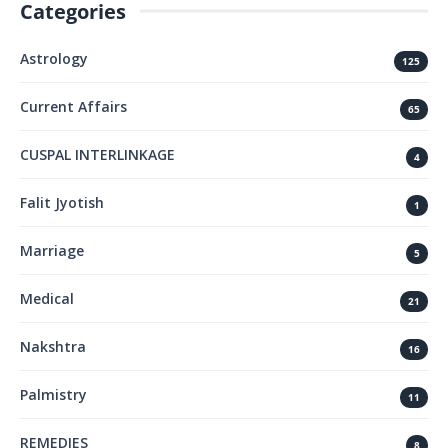
Categories
Astrology
125
Current Affairs
65
CUSPAL INTERLINKAGE
4
Falit Jyotish
1
Marriage
5
Medical
21
Nakshtra
16
Palmistry
11
REMEDIES
8