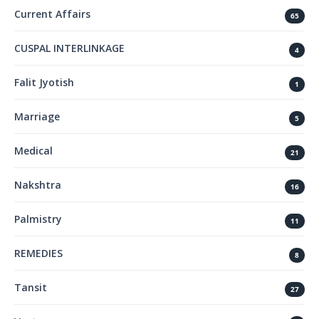
Current Affairs
65
CUSPAL INTERLINKAGE
4
Falit Jyotish
1
Marriage
5
Medical
21
Nakshtra
16
Palmistry
11
REMEDIES
8
Tansit
27