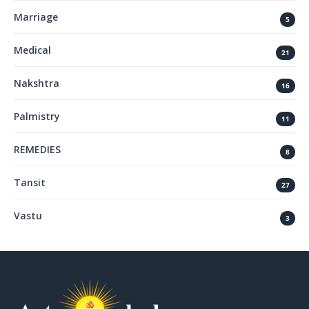
Marriage
5
Medical
21
Nakshtra
16
Palmistry
11
REMEDIES
8
Tansit
27
Vastu
3