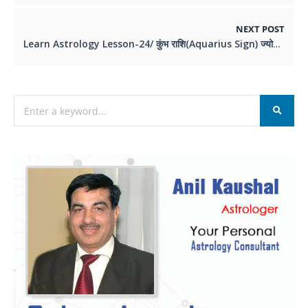
NEXT POST
Learn Astrology Lesson-24/ कुंभ राशि(Aquarius Sign) ज्योतिष् सीखे सिलसिलेवार #astrology #astrologer