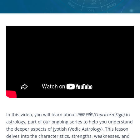
In this video, you will learn about
मकर राशि (Capricorn Sign)
in
astrology, part of our ongoing series to help you understand
the deeper aspects of Jyotish (Vedic Astrology). This lesson
delves into the characteristics, strengths, weaknesses, and