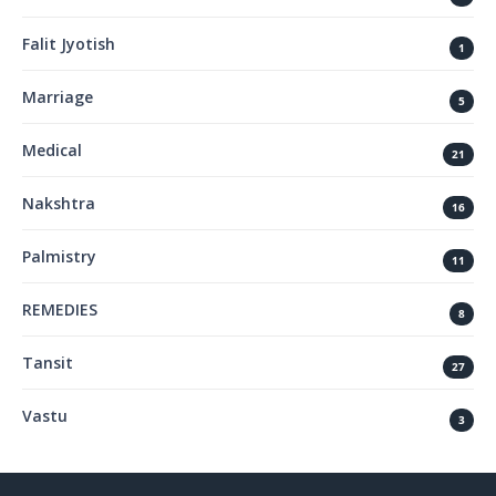
Falit Jyotish
1
Marriage
5
Medical
21
Nakshtra
16
Palmistry
11
REMEDIES
8
Tansit
27
Vastu
3