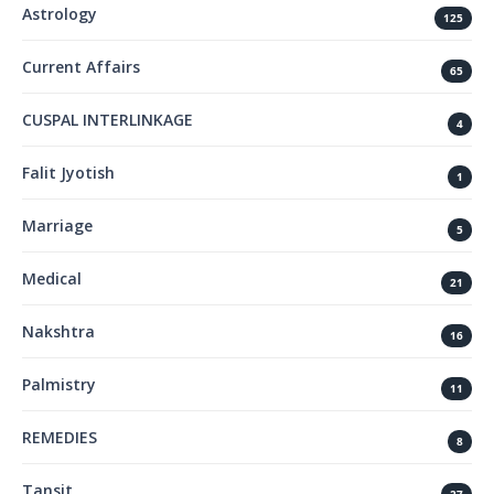
Astrology
125
Current Affairs
65
CUSPAL INTERLINKAGE
4
Falit Jyotish
1
Marriage
5
Medical
21
Nakshtra
16
Palmistry
11
REMEDIES
8
Tansit