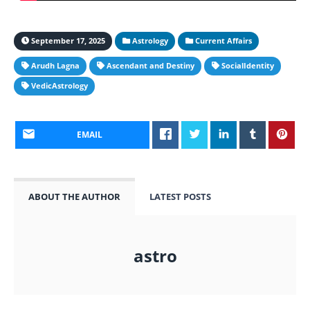
September 17, 2025
Astrology
Current Affairs
Arudh Lagna
Ascendant and Destiny
SocialIdentity
VedicAstrology
EMAIL
ABOUT THE AUTHOR
LATEST POSTS
astro