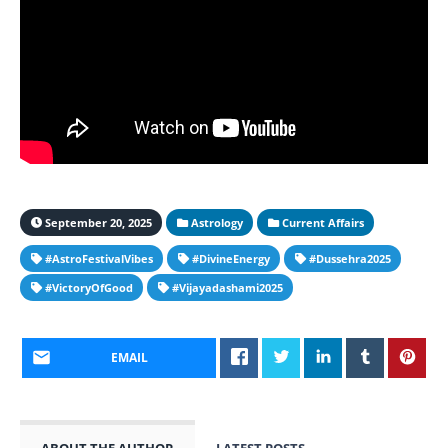
September 20, 2025
Astrology
Current Affairs
#AstroFestivalVibes
#DivineEnergy
#Dussehra2025
#VictoryOfGood
#Vijayadashami2025
EMAIL