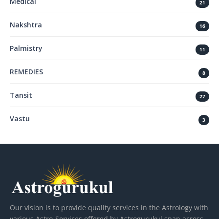
Medical
21
Nakshtra
16
Palmistry
11
REMEDIES
8
Tansit
27
Vastu
3
Our vision is to provide quality services in the Astrology with
various Astro-Services offered by Astrogurukul span across