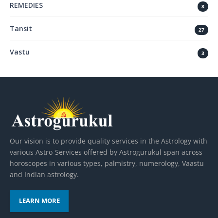
REMEDIES
8
Tansit
27
Vastu
3
Our vision is to provide quality services in the Astrology with
various Astro-Services offered by Astrogurukul span across
horoscopes in various types, palmistry, numerology, Vaastu
and Indian astrology.
LEARN MORE