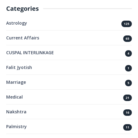
Categories
Astrology
125
Current Affairs
65
CUSPAL INTERLINKAGE
4
Falit Jyotish
1
Marriage
5
Medical
21
Nakshtra
16
Palmistry
11