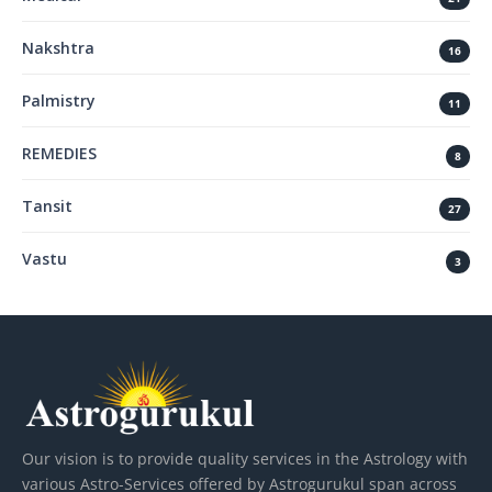
Nakshtra
16
Palmistry
11
REMEDIES
8
Tansit
27
Vastu
3
Our vision is to provide quality services in the Astrology with
various Astro-Services offered by Astrogurukul span across